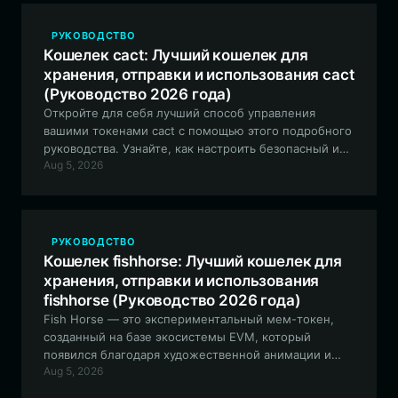
РУКОВОДСТВО
Кошелек cact: Лучший кошелек для
хранения, отправки и использования cact
(Руководство 2026 года)
Откройте для себя лучший способ управления
вашими токенами cact с помощью этого подробного
руководства. Узнайте, как настроить безопасный и
Aug 5, 2026
удобный криптокошелек в блокчейне Solana, чтобы
эффективно взаимодействовать с мем-сообществом
cact.
РУКОВОДСТВО
Кошелек fishhorse: Лучший кошелек для
хранения, отправки и использования
fishhorse (Руководство 2026 года)
Fish Horse — это экспериментальный мем-токен,
созданный на базе экосистемы EVM, который
появился благодаря художественной анимации и
Aug 5, 2026
культуре сообщества. Узнайте, как безопасно
управлять своими активами и участвовать в