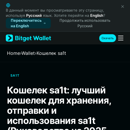
English
日本語
В данный момент вы просматриваете эту страницу,
используя
Русский
язык. Хотите перейти на
English
?
Tiếng Việt
Переключитесь
Продолжить использовать
Русский
на English
Русский
Español (Latinoamérica)
Türkçe
Скачать
Italiano
Français
Home
›
Wallet
›
Кошелек sa1t
Deutsch
简体中文
繁體中文
SA1T
Português (Portugal)
Bahasa Indonesia
Кошелек sa1t: лучший
ภาษาไทย
кошелек для хранения,
हिन्दी
বাংলা
отправки и
Español
использования sa1t
Português (Brasil)
Español (Argentina)