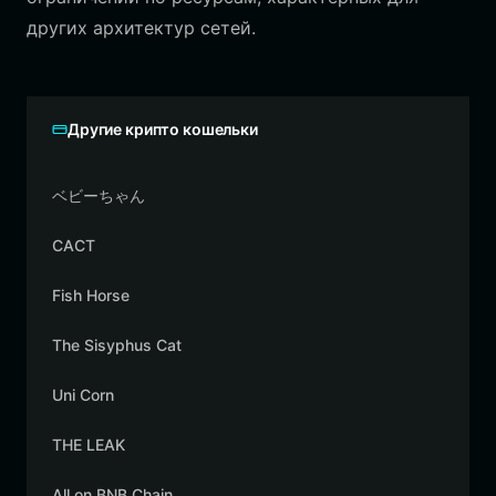
других архитектур сетей.
Другие крипто кошельки
ベビーちゃん
CACT
Fish Horse
The Sisyphus Cat
Uni Corn
THE LEAK
All on BNB Chain