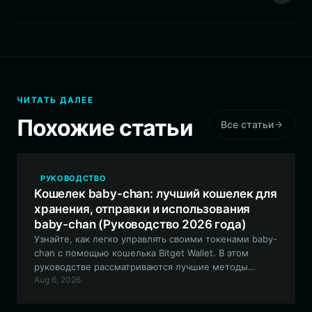
ЧИТАТЬ ДАЛЕЕ
Похожие статьи
Все статьи
РУКОВОДСТВО
Кошелек baby-chan: лучший кошелек для
хранения, отправки и использования
baby-chan (Руководство 2026 года)
Узнайте, как легко управлять своими токенами baby-
chan с помощью кошелька Bitget Wallet. В этом
руководстве рассматриваются лучшие методы
Aug 6, 2026
хранения, торговли и взаимодействия с этим мем-
активом, управляемым сообществом, в сети EVM.