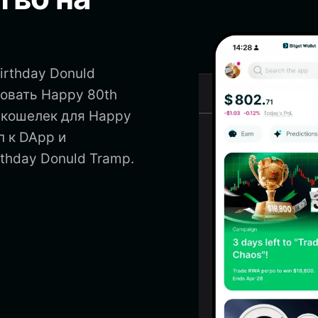
irthday Donuld
зовать Happy 80th
ь кошелек для Happy
п к DApp и
thday Donuld Tramp.