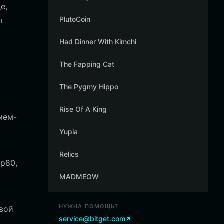
е,
PlutoCoin
ы
Had Dinner With Kimchi
The Fapping Cat
The Pygmy Hippo
Rise Of A King
мем-
Yupia
Relics
p80,
MADMEOW
НУЖНА ПОМОЩЬ?
овой
service@bitget.com