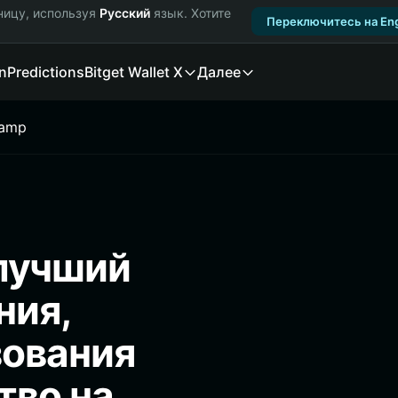
ницу, используя
Русский
язык. Хотите
Переключитесь на Eng
n
Predictions
Bitget Wallet X
Далее
ramp
лучший
ния,
зования
тво на