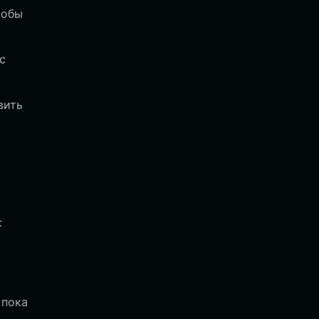
тобы
с
вить
:
 пока