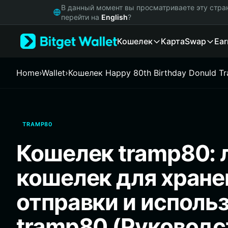
English
В данный момент вы просматриваете эту стра
日本語
перейти на
English
?
Tiếng Việt
Кошелек
Карта
Swap
Ear
Русский
Español (Latinoamérica)
Türkçe
Home
›
Wallet
›
Кошелек Happy 80th Birthday Donuld T
Italiano
Français
Deutsch
简体中文
TRAMP80
繁體中文
Português (Portugal)
Кошелек tramp80: 
Bahasa Indonesia
ภาษาไทย
кошелек для хране
हिन्दी
বাংলা
отправки и исполь
Español
Português (Brasil)
tramp80 (Руководс
Español (Argentina)