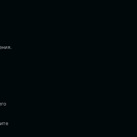
ения.
его
ите