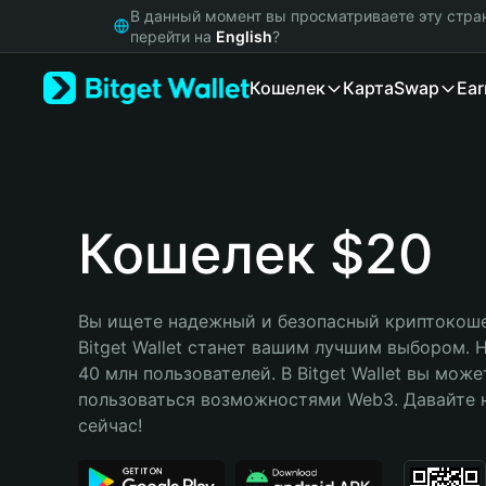
English
В данный момент вы просматриваете эту стра
日本語
перейти на
English
?
Tiếng Việt
Кошелек
Карта
Swap
Ear
Русский
Español (Latinoamérica)
Türkçe
Italiano
Français
Deutsch
Кошелек $20
简体中文
繁體中文
Português (Portugal)
Вы ищете надежный и безопасный криптокошел
Bahasa Indonesia
Bitget Wallet станет вашим лучшим выбором. 
ภาษาไทย
40 млн пользователей. В Bitget Wallet вы може
हिन्दी
пользоваться возможностями Web3. Давайте н
বাংলা
сейчас!
Español
Português (Brasil)
Español (Argentina)