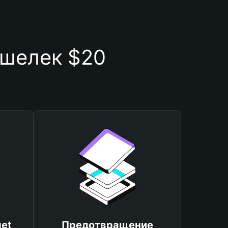
ошелек $20
et
Предотвращение