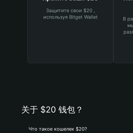
Защитите свои $20 ,
используя Bitget Wallet
В ра
мы
раз
关于 $20 钱包？
Что такое кошелек $20?