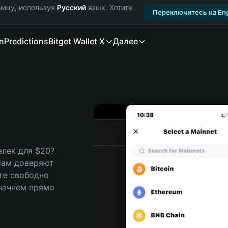
ницу, используя
Русский
язык. Хотите
Переключитесь на Eng
n
Predictions
Bitget Wallet X
Далее
ек для $20? 
Нам доверяют 
те свободно 
ачнем прямо 