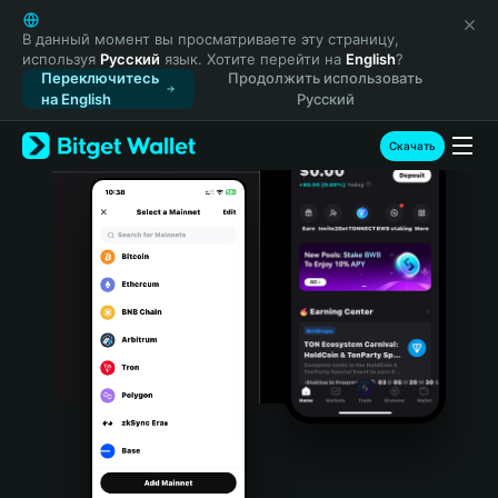
English
日本語
В данный момент вы просматриваете эту страницу,
используя
Русский
язык. Хотите перейти на
English
?
Tiếng Việt
Переключитесь
Продолжить использовать
Русский
на English
Русский
Español (Latinoamérica)
Türkçe
Скачать
Italiano
Français
Deutsch
简体中文
繁體中文
Português (Portugal)
Bahasa Indonesia
ภาษาไทย
हिन्दी
বাংলা
Español
Português (Brasil)
Español (Argentina)