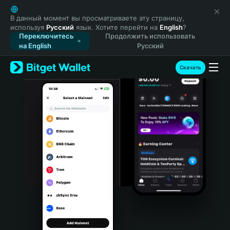
English
日本語
В данный момент вы просматриваете эту страницу,
используя
Русский
язык. Хотите перейти на
English
?
Tiếng Việt
Переключитесь
Продолжить использовать
Русский
на English
Русский
Español (Latinoamérica)
Türkçe
Скачать
Italiano
Français
Deutsch
简体中文
繁體中文
Português (Portugal)
Bahasa Indonesia
ภาษาไทย
हिन्दी
বাংলা
Español
Português (Brasil)
Español (Argentina)