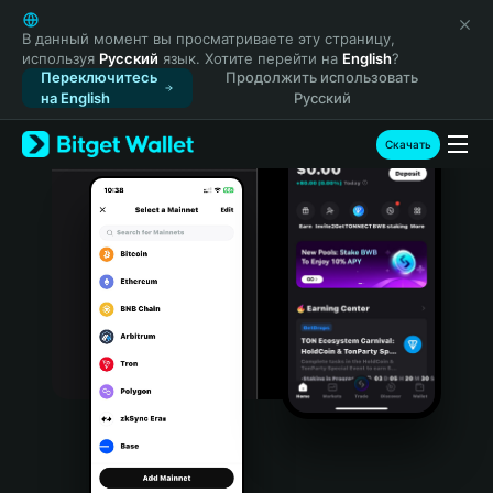
English
日本語
В данный момент вы просматриваете эту страницу,
используя
Русский
язык. Хотите перейти на
English
?
Tiếng Việt
Переключитесь
Продолжить использовать
Русский
на English
Русский
Español (Latinoamérica)
Türkçe
Скачать
Italiano
Français
Deutsch
简体中文
繁體中文
Português (Portugal)
Bahasa Indonesia
ภาษาไทย
हिन्दी
বাংলা
Español
Português (Brasil)
Español (Argentina)