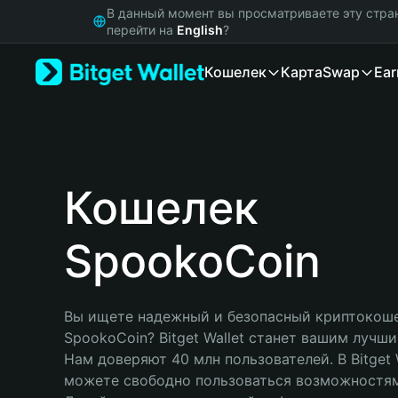
English
В данный момент вы просматриваете эту стра
日本語
перейти на
English
?
Tiếng Việt
Кошелек
Карта
Swap
Ear
Русский
Español (Latinoamérica)
Türkçe
Italiano
Français
Deutsch
Кошелек
简体中文
繁體中文
SpookoCoin
Português (Portugal)
Bahasa Indonesia
ภาษาไทย
हिन्दी
Вы ищете надежный и безопасный криптокоше
বাংলা
SpookoCoin? Bitget Wallet станет вашим лучши
Español
Нам доверяют 40 млн пользователей. В Bitget W
Português (Brasil)
можете свободно пользоваться возможностям
Español (Argentina)