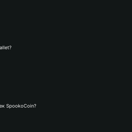
llet?
лек SpookoCoin?