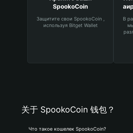
SpookoCoin
аи
Защитите свои SpookoCoin ,
В ра
используя Bitget Wallet
мы
раз
关于 SpookoCoin 钱包？
Что такое кошелек SpookoCoin?