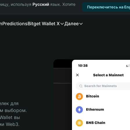
ницу, используя
Русский
язык. Хотите
Переключитесь на Eng
n
Predictions
Bitget Wallet X
Далее
лек для 
м выбором. 
allet вы 
и Web3. 