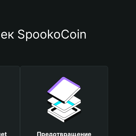
ек SpookoCoin
et
Предотвращение