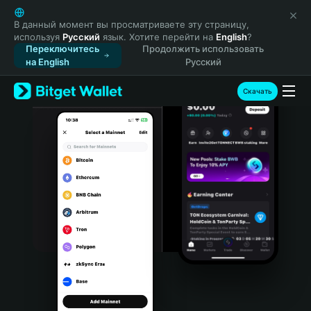
English
日本語
В данный момент вы просматриваете эту страницу,
используя
Русский
язык. Хотите перейти на
English
?
Tiếng Việt
Переключитесь
Продолжить использовать
Русский
на English
Русский
Español (Latinoamérica)
Türkçe
Скачать
Italiano
Français
Deutsch
简体中文
繁體中文
Português (Portugal)
Bahasa Indonesia
ภาษาไทย
हिन्दी
বাংলা
Español
Português (Brasil)
Español (Argentina)