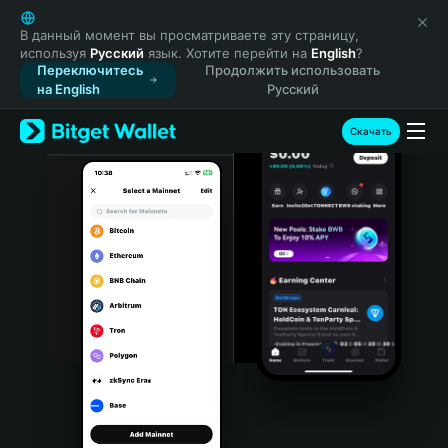
English
日本語
В данный момент вы просматриваете эту страницу,
используя
Русский
язык. Хотите перейти на
English
?
Tiếng Việt
Переключитесь
Продолжить использовать
Русский
на English
Русский
Español (Latinoamérica)
Türkçe
Скачать
Italiano
Français
Deutsch
简体中文
繁體中文
Português (Portugal)
Bahasa Indonesia
ภาษาไทย
हिन्दी
বাংলা
Español
Português (Brasil)
Español (Argentina)