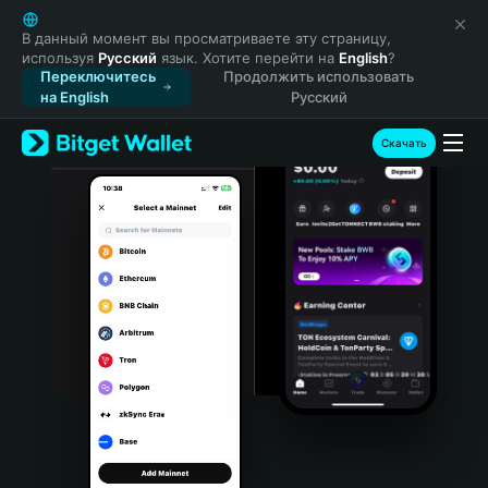
English
日本語
В данный момент вы просматриваете эту страницу,
используя
Русский
язык. Хотите перейти на
English
?
Tiếng Việt
Переключитесь
Продолжить использовать
Русский
на English
Русский
Español (Latinoamérica)
Türkçe
Скачать
Italiano
Français
Deutsch
简体中文
繁體中文
Português (Portugal)
Bahasa Indonesia
ภาษาไทย
हिन्दी
বাংলা
Español
Português (Brasil)
Español (Argentina)