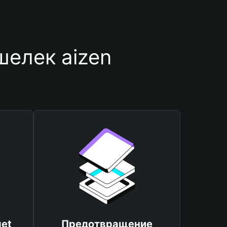
шелек aizen
et
Предотвращение