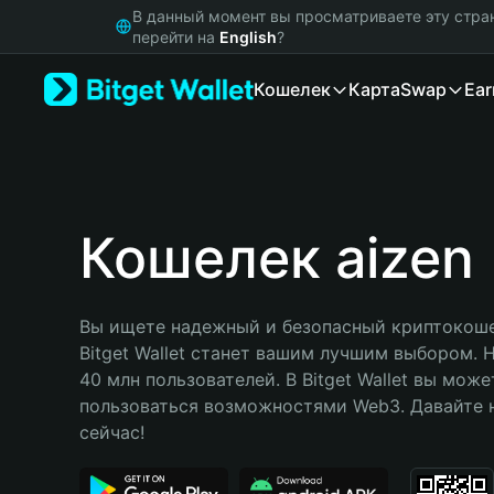
English
В данный момент вы просматриваете эту стра
日本語
перейти на
English
?
Tiếng Việt
Кошелек
Карта
Swap
Ear
Русский
Español (Latinoamérica)
Türkçe
Italiano
Français
Deutsch
Кошелек aizen
简体中文
繁體中文
Português (Portugal)
Вы ищете надежный и безопасный криптокошел
Bahasa Indonesia
Bitget Wallet станет вашим лучшим выбором. 
ภาษาไทย
40 млн пользователей. В Bitget Wallet вы може
हिन्दी
пользоваться возможностями Web3. Давайте н
বাংলা
сейчас!
Español
Português (Brasil)
Español (Argentina)