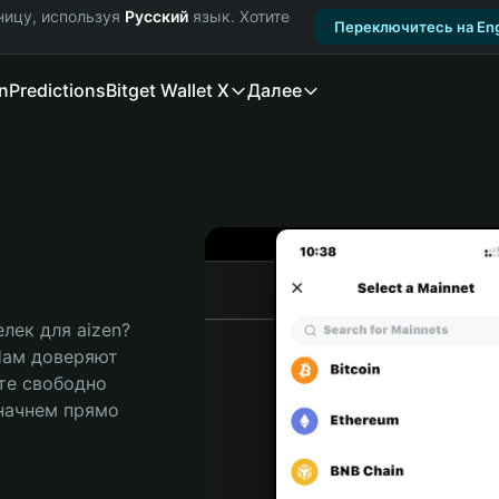
ницу, используя
Русский
язык. Хотите
Переключитесь на Eng
n
Predictions
Bitget Wallet X
Далее
ек для aizen? 
Нам доверяют 
те свободно 
ачнем прямо 