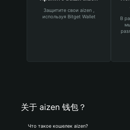
Защитите свои aizen ,
используя Bitget Wallet
В ра
мы
раз
关于 aizen 钱包？
Что такое кошелек aizen?