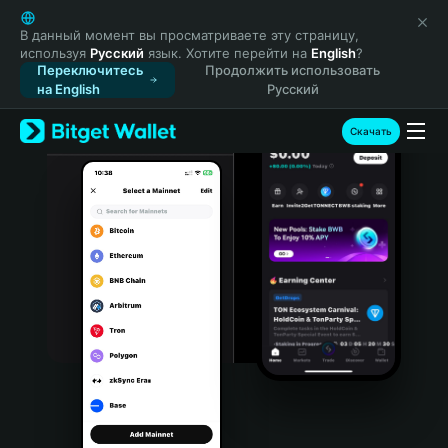
English
日本語
В данный момент вы просматриваете эту страницу,
используя
Русский
язык. Хотите перейти на
English
?
Tiếng Việt
Переключитесь
Продолжить использовать
Русский
на English
Русский
Español (Latinoamérica)
Türkçe
Скачать
Italiano
Français
Deutsch
简体中文
繁體中文
Português (Portugal)
Bahasa Indonesia
ภาษาไทย
हिन्दी
বাংলা
Español
Português (Brasil)
Español (Argentina)