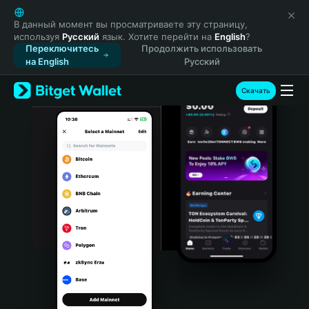
English
日本語
В данный момент вы просматриваете эту страницу,
используя
Русский
язык. Хотите перейти на
English
?
Tiếng Việt
Переключитесь
Продолжить использовать
Русский
на English
Русский
Español (Latinoamérica)
Türkçe
Скачать
Italiano
Français
Deutsch
简体中文
繁體中文
Português (Portugal)
Bahasa Indonesia
ภาษาไทย
हिन्दी
বাংলা
Español
Português (Brasil)
Español (Argentina)