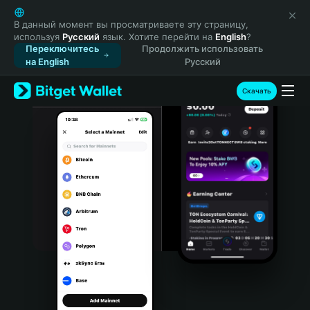
English
日本語
В данный момент вы просматриваете эту страницу,
используя
Русский
язык. Хотите перейти на
English
?
Tiếng Việt
Переключитесь
Продолжить использовать
Русский
на English
Русский
Español (Latinoamérica)
Türkçe
Скачать
Italiano
Français
Deutsch
简体中文
繁體中文
Português (Portugal)
Bahasa Indonesia
ภาษาไทย
हिन्दी
বাংলা
Español
Português (Brasil)
Español (Argentina)