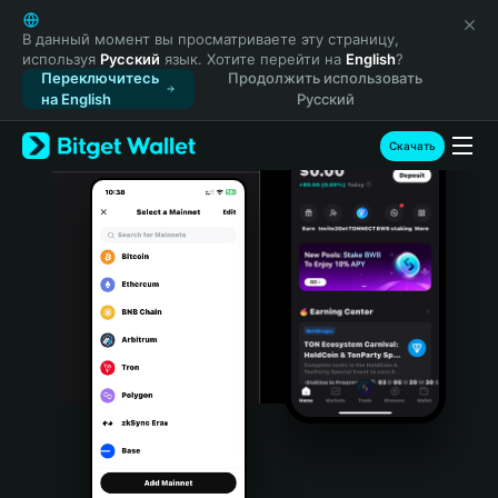
English
日本語
В данный момент вы просматриваете эту страницу,
используя
Русский
язык. Хотите перейти на
English
?
Tiếng Việt
Переключитесь
Продолжить использовать
Русский
на English
Русский
Español (Latinoamérica)
Türkçe
Скачать
Italiano
Français
Deutsch
简体中文
繁體中文
Português (Portugal)
Bahasa Indonesia
ภาษาไทย
हिन्दी
বাংলা
Español
Português (Brasil)
Español (Argentina)