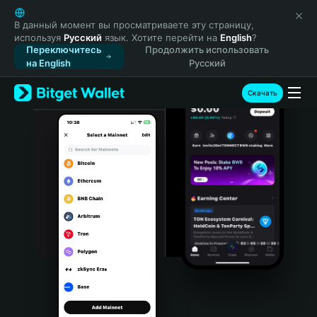
English
日本語
В данный момент вы просматриваете эту страницу,
используя
Русский
язык. Хотите перейти на
English
?
Tiếng Việt
Переключитесь
Продолжить использовать
Русский
на English
Русский
Español (Latinoamérica)
Türkçe
Скачать
Italiano
Français
Deutsch
简体中文
繁體中文
Português (Portugal)
Bahasa Indonesia
ภาษาไทย
हिन्दी
বাংলা
Español
Português (Brasil)
Español (Argentina)