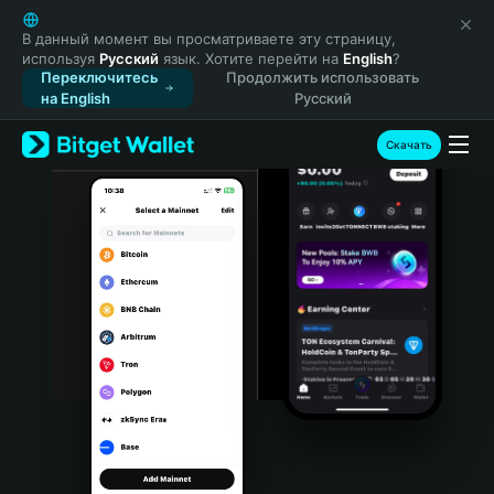
English
日本語
В данный момент вы просматриваете эту страницу,
используя
Русский
язык. Хотите перейти на
English
?
Tiếng Việt
Переключитесь
Продолжить использовать
Русский
на English
Русский
Español (Latinoamérica)
Türkçe
Скачать
Italiano
Français
Deutsch
简体中文
繁體中文
Português (Portugal)
Bahasa Indonesia
ภาษาไทย
हिन्दी
বাংলা
Español
Português (Brasil)
Español (Argentina)