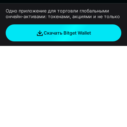
Одно приложение для торговли глобальными
ончейн-активами: токенами, акциями и не только
Скачать Bitget Wallet
Компания
О Bitget Wallet
Products