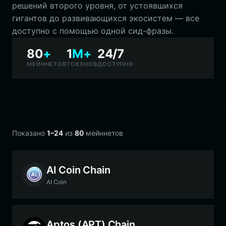
решений второго уровня, от устоявшихся
гигантов до развивающихся экосистем — все
доступно с помощью одной сид-фразы.
80
+
1
M+
24/7
МЕЙННЕТОВ
ТОКЕНОВ
ДОСТУПНО
Показано
1–24
из
80
мейннетов
AI Coin Chain
AI Coin
Aptos (APT) Chain