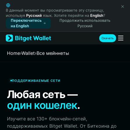
English
日本語
В данный момент вы просматриваете эту страницу,
используя
Русский
язык. Хотите перейти на
English
?
Tiếng Việt
Переключитесь
Продолжить использовать
Русский
на English
Русский
Español (Latinoamérica)
Türkçe
Скачать
Italiano
Français
Home
›
Wallet
›
Все мейннеты
Deutsch
简体中文
繁體中文
Português (Portugal)
ПОДДЕРЖИВАЕМЫЕ СЕТИ
Bahasa Indonesia
Любая сеть —
ภาษาไทย
हिन्दी
один кошелек
.
বাংলা
Español
Изучите все 130+ блокчейн-сетей,
Português (Brasil)
поддерживаемых Bitget Wallet. От Биткоина до
Español (Argentina)