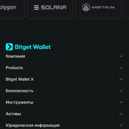
Компания
О Bitget Wallet
Products
Блог
Crypto Card
Bitget Wallet X
Академия
Stablecoin Earn
Разработчики
Безопасность
Новости о криптовалютах
Payfi Crypto
Подключить кошелек
Фонд защиты
Инструменты
Справочный центр
Crypto Swap API
Bitget Wallet Pay
Технология защиты
Купить крипто
Активы
Свяжитесь с нами
Altcoin Season Index
Подать заявку на листинг проекта
Обнаружение авторизации
Arbitrum
Юридическая информация