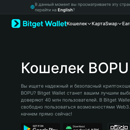
English
В данный момент вы просматриваете эту стра
日本語
перейти на
English
?
Tiếng Việt
Кошелек
Карта
Swap
Ear
Русский
Español (Latinoamérica)
Türkçe
Italiano
Français
Deutsch
Кошелек BOPU
简体中文
繁體中文
Português (Portugal)
Вы ищете надежный и безопасный криптокоше
Bahasa Indonesia
BOPU? Bitget Wallet станет вашим лучшим выб
ภาษาไทย
доверяют 40 млн пользователей. В Bitget Walle
हिन्दी
свободно пользоваться возможностями Web3. 
বাংলা
начнем прямо сейчас!
Español
Português (Brasil)
Español (Argentina)