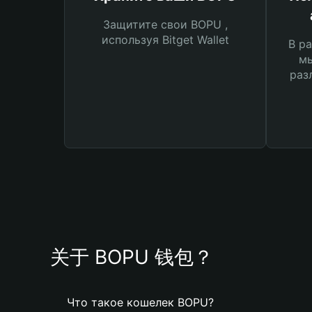
Защитите свои BOPU ,
используя Bitget Wallet
В ра
мы
раз
关于 BOPU 钱包？
Что такое кошелек BOPU?