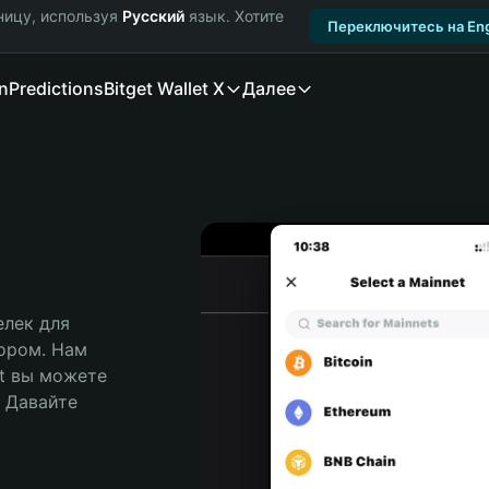
ницу, используя
Русский
язык. Хотите
Переключитесь на Eng
n
Predictions
Bitget Wallet X
Далее
лек для 
ором. Нам 
t вы можете 
Давайте 