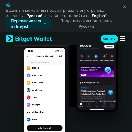
English
日本語
В данный момент вы просматриваете эту страницу,
используя
Русский
язык. Хотите перейти на
English
?
Tiếng Việt
Переключитесь
Продолжить использовать
Русский
на English
Русский
Español (Latinoamérica)
Türkçe
Скачать
Italiano
Français
Deutsch
简体中文
繁體中文
Português (Portugal)
Bahasa Indonesia
ภาษาไทย
हिन्दी
বাংলা
Español
Português (Brasil)
Español (Argentina)