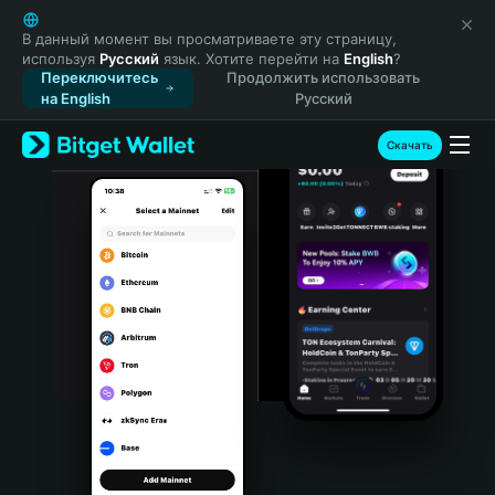
English
日本語
В данный момент вы просматриваете эту страницу,
используя
Русский
язык. Хотите перейти на
English
?
Tiếng Việt
Переключитесь
Продолжить использовать
Русский
на English
Русский
Español (Latinoamérica)
Türkçe
Скачать
Italiano
Français
Deutsch
简体中文
繁體中文
Português (Portugal)
Bahasa Indonesia
ภาษาไทย
हिन्दी
বাংলা
Español
Português (Brasil)
Español (Argentina)