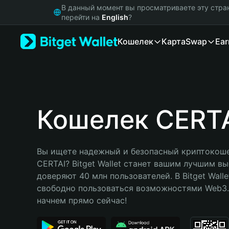
English
В данный момент вы просматриваете эту стра
日本語
перейти на
English
?
Tiếng Việt
Кошелек
Карта
Swap
Ear
Русский
Español (Latinoamérica)
Türkçe
Italiano
Français
Deutsch
Кошелек CERT
简体中文
繁體中文
Português (Portugal)
Вы ищете надежный и безопасный криптокоше
Bahasa Indonesia
CERTAI? Bitget Wallet станет вашим лучшим вы
ภาษาไทย
доверяют 40 млн пользователей. В Bitget Walle
हिन्दी
свободно пользоваться возможностями Web3. 
বাংলা
начнем прямо сейчас!
Español
Português (Brasil)
Español (Argentina)