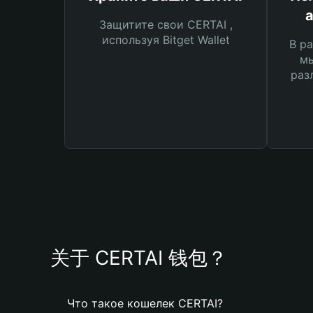
Защитите свои CERTAI ,
используя Bitget Wallet
В ра
мы
раз
关于 CERTAI 钱包？
Что такое кошелек CERTAI?