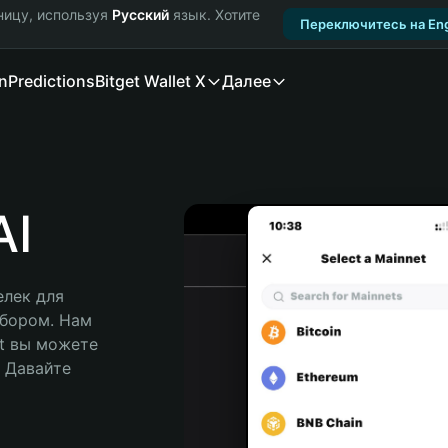
ницу, используя
Русский
язык. Хотите
Переключитесь на Eng
n
Predictions
Bitget Wallet X
Далее
AI
лек для 
бором. Нам 
t вы можете 
Давайте 