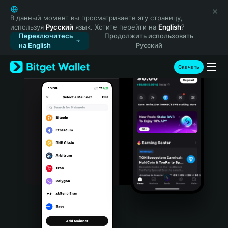
English
日本語
В данный момент вы просматриваете эту страницу,
используя
Русский
язык. Хотите перейти на
English
?
Tiếng Việt
Переключитесь
Продолжить использовать
Русский
на English
Русский
Español (Latinoamérica)
Türkçe
Скачать
Italiano
Français
Deutsch
简体中文
繁體中文
Português (Portugal)
Bahasa Indonesia
ภาษาไทย
हिन्दी
বাংলা
Español
Português (Brasil)
Español (Argentina)