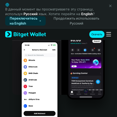
English
日本語
В данный момент вы просматриваете эту страницу,
используя
Русский
язык. Хотите перейти на
English
?
Tiếng Việt
Переключитесь
Продолжить использовать
Русский
на English
Русский
Español (Latinoamérica)
Türkçe
Скачать
Italiano
Français
Deutsch
简体中文
繁體中文
Português (Portugal)
Bahasa Indonesia
ภาษาไทย
हिन्दी
বাংলা
Español
Português (Brasil)
Español (Argentina)