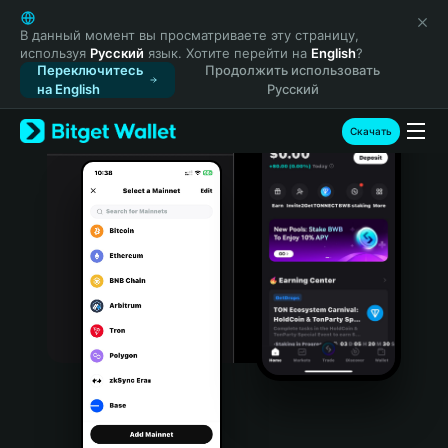
English
日本語
В данный момент вы просматриваете эту страницу,
используя
Русский
язык. Хотите перейти на
English
?
Tiếng Việt
Переключитесь
Продолжить использовать
Русский
на English
Русский
Español (Latinoamérica)
Türkçe
Скачать
Italiano
Français
Deutsch
简体中文
繁體中文
Português (Portugal)
Bahasa Indonesia
ภาษาไทย
हिन्दी
বাংলা
Español
Português (Brasil)
Español (Argentina)