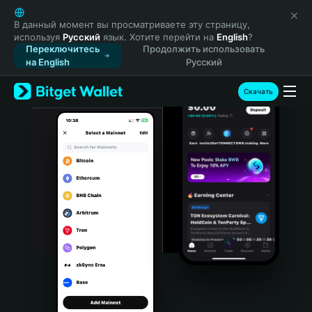
English
日本語
В данный момент вы просматриваете эту страницу,
используя
Русский
язык. Хотите перейти на
English
?
Tiếng Việt
Переключитесь
Продолжить использовать
Русский
на English
Русский
Español (Latinoamérica)
Türkçe
Скачать
Italiano
Français
Deutsch
简体中文
繁體中文
Português (Portugal)
Bahasa Indonesia
ภาษาไทย
हिन्दी
বাংলা
Español
Português (Brasil)
Español (Argentina)