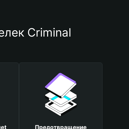
лек Criminal
et
Предотвращение