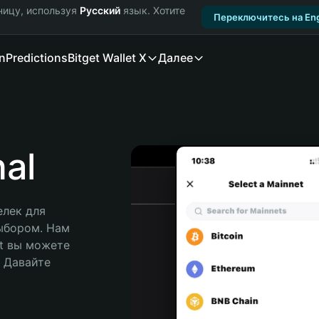
ницу, используя
Русский
язык. Хотите
Переключитесь на Eng
n
Predictions
Bitget Wallet X
Далее
al
лек для 
ыбором. Нам 
t вы можете 
Давайте 