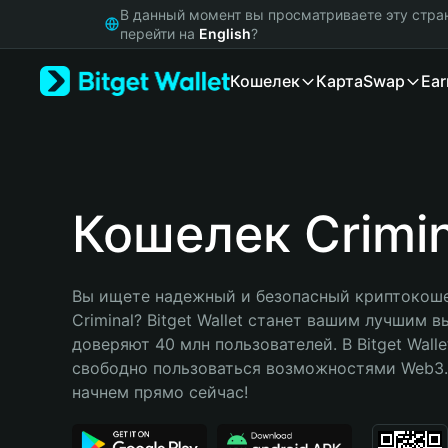
English
В данный момент вы просматриваете эту стра
日本語
перейти на
English
?
Tiếng Việt
Кошелек
Карта
Swap
Ear
Русский
Español (Latinoamérica)
Türkçe
Italiano
Français
Deutsch
Кошелек Crimin
简体中文
繁體中文
Português (Portugal)
Вы ищете надежный и безопасный криптокоше
Bahasa Indonesia
Criminal? Bitget Wallet станет вашим лучшим в
ภาษาไทย
доверяют 40 млн пользователей. В Bitget Walle
हिन्दी
свободно пользоваться возможностями Web3. 
বাংলা
начнем прямо сейчас!
Español
Português (Brasil)
Español (Argentina)