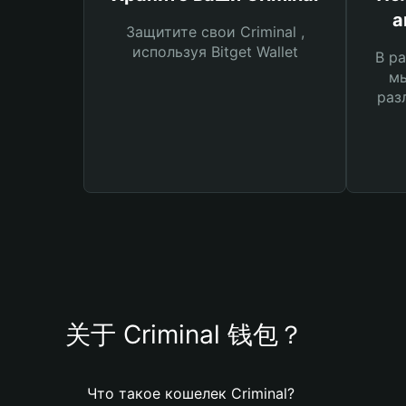
а
Защитите свои Criminal ,
используя Bitget Wallet
В ра
мы
раз
关于 Criminal 钱包？
Что такое кошелек Criminal?