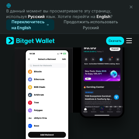
English
日本語
В данный момент вы просматриваете эту страницу,
используя
Русский
язык. Хотите перейти на
English
?
Tiếng Việt
Переключитесь
Продолжить использовать
Русский
на English
Русский
Español (Latinoamérica)
Türkçe
Скачать
Italiano
Français
Deutsch
简体中文
繁體中文
Português (Portugal)
Bahasa Indonesia
ภาษาไทย
हिन्दी
বাংলা
Español
Português (Brasil)
Español (Argentina)