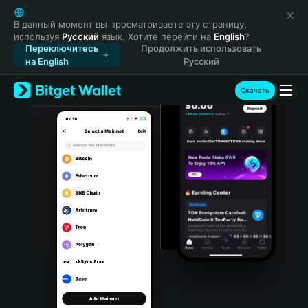
English
日本語
В данный момент вы просматриваете эту страницу,
используя
Русский
язык. Хотите перейти на
English
?
Tiếng Việt
Переключитесь
Продолжить использовать
Русский
на English
Русский
Español (Latinoamérica)
Türkçe
Скачать
Italiano
Français
Deutsch
简体中文
繁體中文
Português (Portugal)
Bahasa Indonesia
ภาษาไทย
हिन्दी
বাংলা
Español
Português (Brasil)
Español (Argentina)