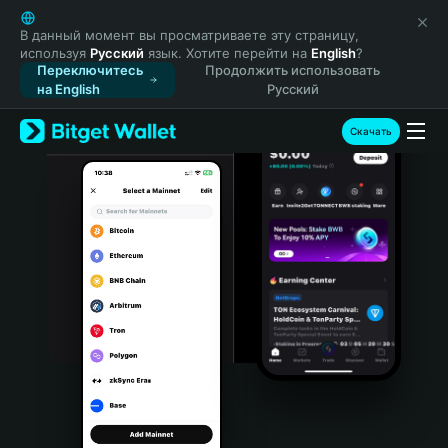
English
日本語
В данный момент вы просматриваете эту страницу,
используя
Русский
язык. Хотите перейти на
English
?
Tiếng Việt
Переключитесь
Продолжить использовать
Русский
на English
Русский
Español (Latinoamérica)
Türkçe
Скачать
Italiano
Français
Deutsch
简体中文
繁體中文
Português (Portugal)
Bahasa Indonesia
ภาษาไทย
हिन्दी
বাংলা
Español
Português (Brasil)
Español (Argentina)