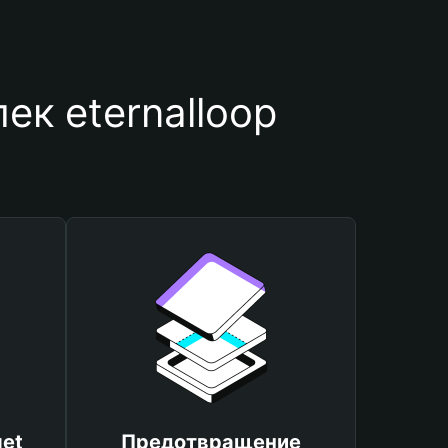
к eternalloop
et
Предотвращение