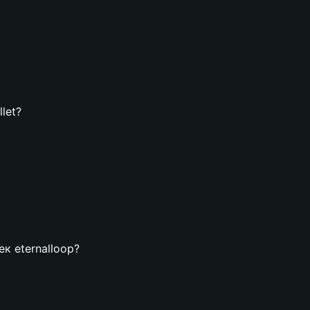
let?
ек eternalloop?