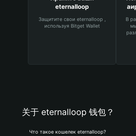
eternalloop
аи
Защитите свои eternalloop ,
В ра
используя Bitget Wallet
мы
раз
关于 eternalloop 钱包？
Что такое кошелек eternalloop?