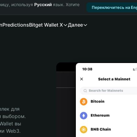
ницу, используя
Русский
язык. Хотите
Переключитесь на Eng
n
Predictions
Bitget Wallet X
Далее
лек для 
м выбором. 
allet вы 
и Web3. 