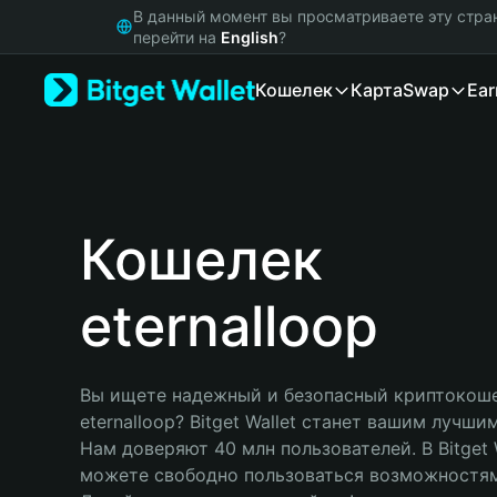
English
В данный момент вы просматриваете эту стра
日本語
перейти на
English
?
Tiếng Việt
Кошелек
Карта
Swap
Ear
Русский
Español (Latinoamérica)
Türkçe
Italiano
Français
Deutsch
Кошелек
简体中文
繁體中文
eternalloop
Português (Portugal)
Bahasa Indonesia
ภาษาไทย
हिन्दी
Вы ищете надежный и безопасный криптокоше
বাংলা
eternalloop? Bitget Wallet станет вашим лучши
Español
Нам доверяют 40 млн пользователей. В Bitget W
Português (Brasil)
можете свободно пользоваться возможностям
Español (Argentina)