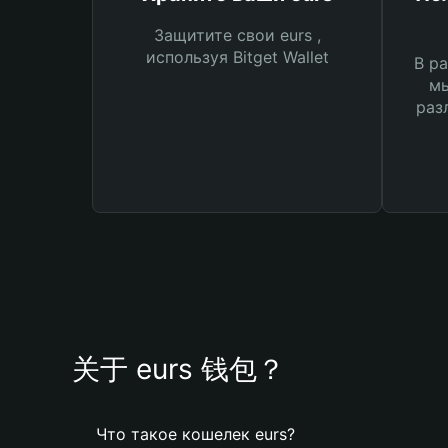
Защитите свои eurs ,
используя Bitget Wallet
В ра
мы
раз
关于 eurs 钱包？
Что такое кошелек eurs?