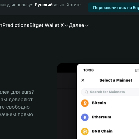
ницу, используя
Русский
язык. Хотите
Переключитесь на Eng
n
Predictions
Bitget Wallet X
Далее
ек для eurs? 
Нам доверяют 
те свободно 
ачнем прямо 