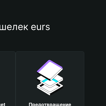
шелек eurs
et
Предотвращение