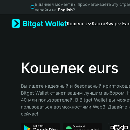
English
В данный момент вы просматриваете эту стра
日本語
перейти на
English
?
Tiếng Việt
Кошелек
Карта
Swap
Ear
Русский
Español (Latinoamérica)
Türkçe
Italiano
Français
Deutsch
Кошелек eurs
简体中文
繁體中文
Português (Portugal)
Вы ищете надежный и безопасный криптокошел
Bahasa Indonesia
Bitget Wallet станет вашим лучшим выбором. 
ภาษาไทย
40 млн пользователей. В Bitget Wallet вы може
हिन्दी
пользоваться возможностями Web3. Давайте н
বাংলা
сейчас!
Español
Português (Brasil)
Español (Argentina)