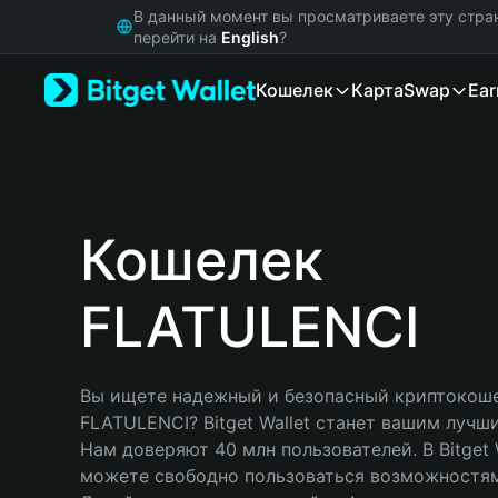
English
В данный момент вы просматриваете эту стра
日本語
перейти на
English
?
Tiếng Việt
Кошелек
Карта
Swap
Ear
Русский
Español (Latinoamérica)
Türkçe
Italiano
Français
Deutsch
Кошелек
简体中文
繁體中文
FLATULENCI
Português (Portugal)
Bahasa Indonesia
ภาษาไทย
हिन्दी
Вы ищете надежный и безопасный криптокоше
বাংলা
FLATULENCI? Bitget Wallet станет вашим лучш
Español
Нам доверяют 40 млн пользователей. В Bitget W
Português (Brasil)
можете свободно пользоваться возможностям
Español (Argentina)