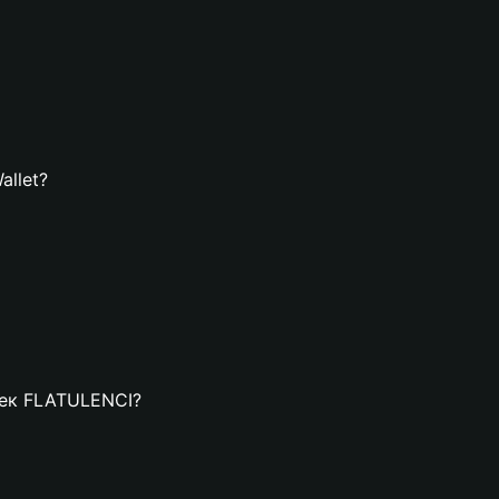
allet?
елек FLATULENCI?