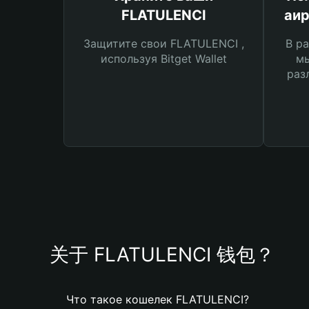
FLATULENCI
аир
Защитите свои FLATULENCI ,
В ра
используя Bitget Wallet
мы
раз
关于 FLATULENCI 钱包？
Что такое кошелек FLATULENCI?