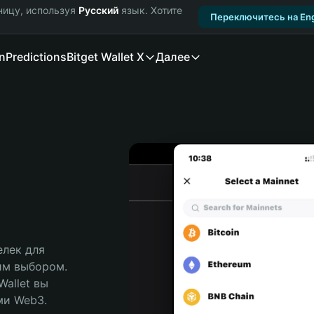
ницу, используя
Русский
язык. Хотите
Переключитесь на Eng
n
Predictions
Bitget Wallet X
Далее
лек для 
им выбором. 
allet вы 
и Web3. 