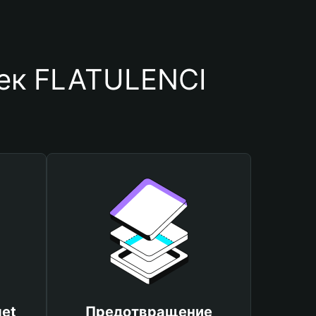
лек FLATULENCI
et
Предотвращение