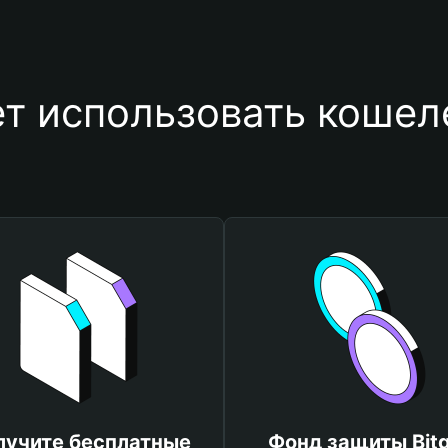
т использовать коше
лучите бесплатные
Фонд защиты Bitg