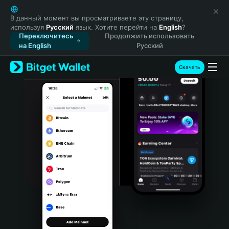
English
日本語
В данный момент вы просматриваете эту страницу,
используя
Русский
язык. Хотите перейти на
English
?
Tiếng Việt
Переключитесь
Продолжить использовать
Русский
на English
Русский
Español (Latinoamérica)
Türkçe
Скачать
Italiano
Français
Deutsch
简体中文
繁體中文
Português (Portugal)
Bahasa Indonesia
ภาษาไทย
हिन्दी
বাংলা
Español
Português (Brasil)
Español (Argentina)