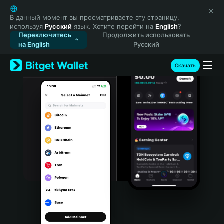
English
日本語
В данный момент вы просматриваете эту страницу,
используя
Русский
язык. Хотите перейти на
English
?
Tiếng Việt
Переключитесь
Продолжить использовать
Русский
на English
Русский
Español (Latinoamérica)
Türkçe
Скачать
Italiano
Français
Deutsch
简体中文
繁體中文
Português (Portugal)
Bahasa Indonesia
ภาษาไทย
हिन्दी
বাংলা
Español
Português (Brasil)
Español (Argentina)