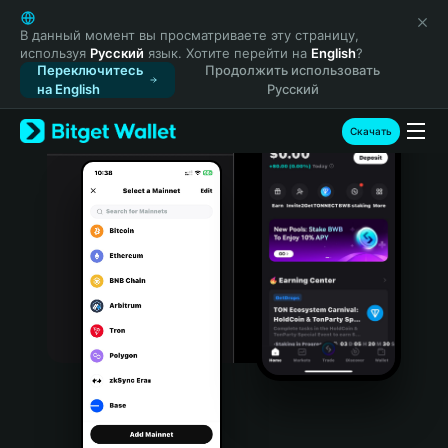
English
日本語
В данный момент вы просматриваете эту страницу,
используя
Русский
язык. Хотите перейти на
English
?
Tiếng Việt
Переключитесь
Продолжить использовать
Русский
на English
Русский
Español (Latinoamérica)
Türkçe
Скачать
Italiano
Français
Deutsch
简体中文
繁體中文
Português (Portugal)
Bahasa Indonesia
ภาษาไทย
हिन्दी
বাংলা
Español
Português (Brasil)
Español (Argentina)