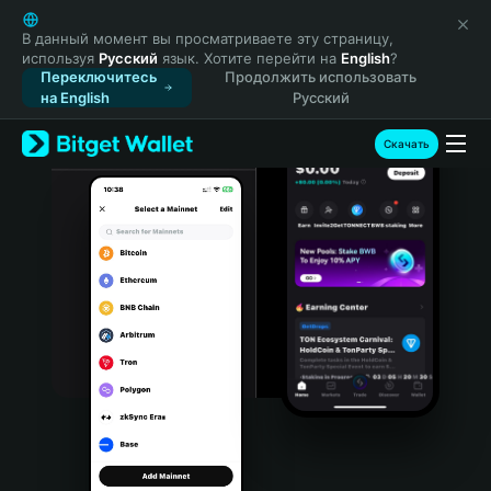
English
日本語
В данный момент вы просматриваете эту страницу,
используя
Русский
язык. Хотите перейти на
English
?
Tiếng Việt
Переключитесь
Продолжить использовать
Русский
на English
Русский
Español (Latinoamérica)
Türkçe
Скачать
Italiano
Français
Deutsch
简体中文
繁體中文
Português (Portugal)
Bahasa Indonesia
ภาษาไทย
हिन्दी
বাংলা
Español
Português (Brasil)
Español (Argentina)