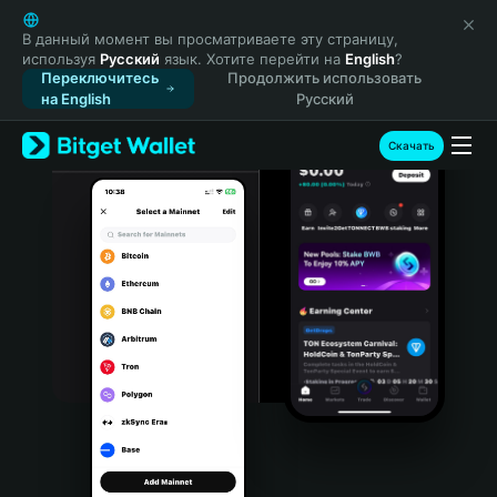
English
日本語
В данный момент вы просматриваете эту страницу,
используя
Русский
язык. Хотите перейти на
English
?
Tiếng Việt
Переключитесь
Продолжить использовать
Русский
на English
Русский
Español (Latinoamérica)
Türkçe
Скачать
Italiano
Français
Deutsch
简体中文
繁體中文
Português (Portugal)
Bahasa Indonesia
ภาษาไทย
हिन्दी
বাংলা
Español
Português (Brasil)
Español (Argentina)