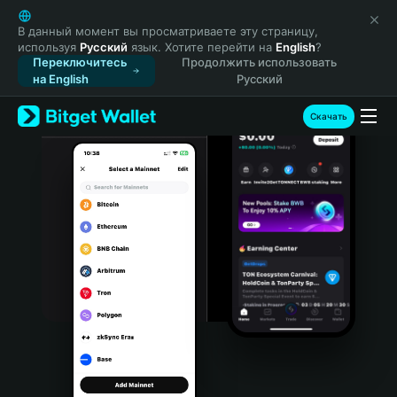
English
日本語
В данный момент вы просматриваете эту страницу,
используя
Русский
язык. Хотите перейти на
English
?
Tiếng Việt
Переключитесь
Продолжить использовать
Русский
на English
Русский
Español (Latinoamérica)
Türkçe
Скачать
Italiano
Français
Deutsch
简体中文
繁體中文
Português (Portugal)
Bahasa Indonesia
ภาษาไทย
हिन्दी
বাংলা
Español
Português (Brasil)
Español (Argentina)