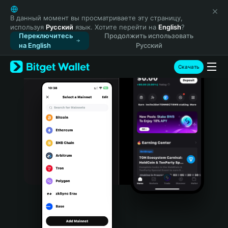
English
日本語
В данный момент вы просматриваете эту страницу,
используя
Русский
язык. Хотите перейти на
English
?
Tiếng Việt
Переключитесь
Продолжить использовать
Русский
на English
Русский
Español (Latinoamérica)
Türkçe
Скачать
Italiano
Français
Deutsch
简体中文
繁體中文
Português (Portugal)
Bahasa Indonesia
ภาษาไทย
हिन्दी
বাংলা
Español
Português (Brasil)
Español (Argentina)