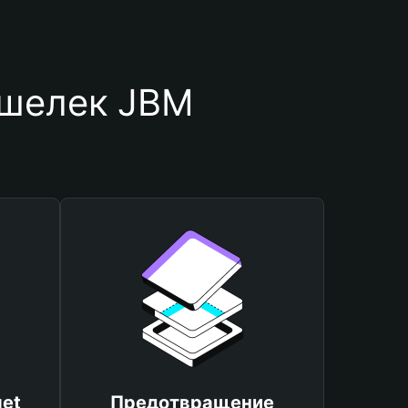
ошелек JBM
et
Предотвращение