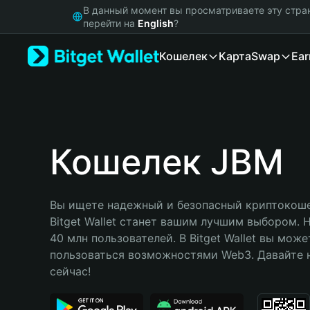
English
В данный момент вы просматриваете эту стра
日本語
перейти на
English
?
Tiếng Việt
Кошелек
Карта
Swap
Ear
Русский
Español (Latinoamérica)
Türkçe
Italiano
Français
Deutsch
Кошелек JBM
简体中文
繁體中文
Português (Portugal)
Вы ищете надежный и безопасный криптокоше
Bahasa Indonesia
Bitget Wallet станет вашим лучшим выбором. 
ภาษาไทย
40 млн пользователей. В Bitget Wallet вы може
हिन्दी
пользоваться возможностями Web3. Давайте н
বাংলা
сейчас!
Español
Português (Brasil)
Español (Argentina)