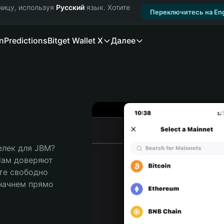
ницу, используя
Русский
язык. Хотите
Переключитесь на Eng
n
Predictions
Bitget Wallet X
Далее
лек для JBM? 
Нам доверяют 
те свободно 
ачнем прямо 