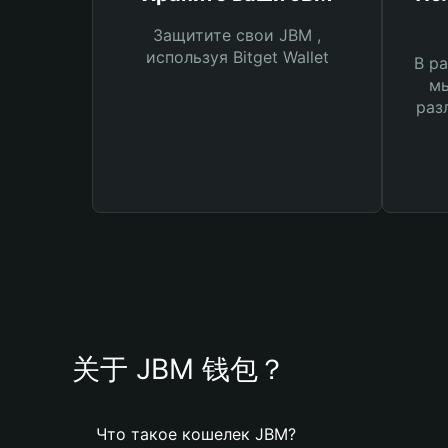
Защитите свои JBM ,
используя Bitget Wallet
В ра
мы
раз
关于 JBM 钱包？
Что такое кошелек JBM?