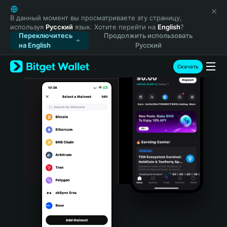
English
日本語
В данный момент вы просматриваете эту страницу,
используя
Русский
язык. Хотите перейти на
English
?
Tiếng Việt
Переключитесь
Продолжить использовать
Русский
на English
Русский
Español (Latinoamérica)
Türkçe
Скачать
Italiano
Français
Deutsch
简体中文
繁體中文
Português (Portugal)
Bahasa Indonesia
ภาษาไทย
हिन्दी
বাংলা
Español
Português (Brasil)
Español (Argentina)