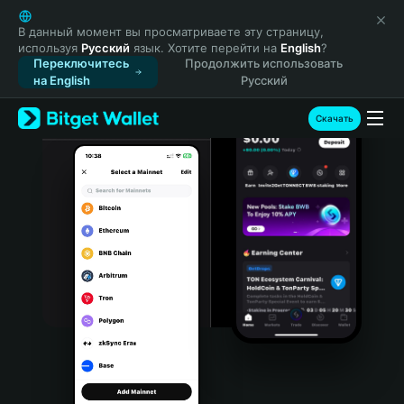
English
日本語
В данный момент вы просматриваете эту страницу,
используя
Русский
язык. Хотите перейти на
English
?
Tiếng Việt
Переключитесь
Продолжить использовать
Русский
на English
Русский
Español (Latinoamérica)
Türkçe
Скачать
Italiano
Français
Deutsch
简体中文
繁體中文
Português (Portugal)
Bahasa Indonesia
ภาษาไทย
हिन्दी
বাংলা
Español
Português (Brasil)
Español (Argentina)