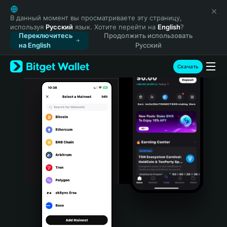
English
日本語
В данный момент вы просматриваете эту страницу,
используя
Русский
язык. Хотите перейти на
English
?
Tiếng Việt
Переключитесь
Продолжить использовать
Русский
на English
Русский
Español (Latinoamérica)
Türkçe
Скачать
Italiano
Français
Deutsch
简体中文
繁體中文
Português (Portugal)
Bahasa Indonesia
ภาษาไทย
हिन्दी
বাংলা
Español
Português (Brasil)
Español (Argentina)