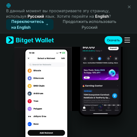
English
日本語
В данный момент вы просматриваете эту страницу,
используя
Русский
язык. Хотите перейти на
English
?
Tiếng Việt
Переключитесь
Продолжить использовать
Русский
на English
Русский
Español (Latinoamérica)
Türkçe
Скачать
Italiano
Français
Deutsch
简体中文
繁體中文
Português (Portugal)
Bahasa Indonesia
ภาษาไทย
हिन्दी
বাংলা
Español
Português (Brasil)
Español (Argentina)