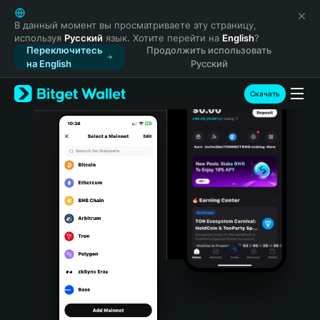
English
日本語
В данный момент вы просматриваете эту страницу,
используя
Русский
язык. Хотите перейти на
English
?
Tiếng Việt
Переключитесь
Продолжить использовать
Русский
на English
Русский
Español (Latinoamérica)
Türkçe
Скачать
Italiano
Français
Deutsch
简体中文
繁體中文
Português (Portugal)
Bahasa Indonesia
ภาษาไทย
हिन्दी
বাংলা
Español
Português (Brasil)
Español (Argentina)