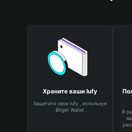
Храните ваши lufy
По
Защитите свои lufy , используя
Bitget Wallet
В ра
мы
раз