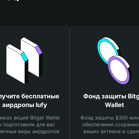
лучите бесплатные
Фонд защиты Bitg
аирдропы lufy
Wallet
мках акций Bitget Wallet
Фонд защиты $300 млн
 подготовили для вас
обеспечения сохранно
личные виды аирдропов
ваших активов и сдел