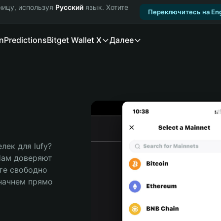
ницу, используя
Русский
язык. Хотите
Переключитесь на Eng
n
Predictions
Bitget Wallet X
Далее
ек для lufy? 
Нам доверяют 
те свободно 
ачнем прямо 