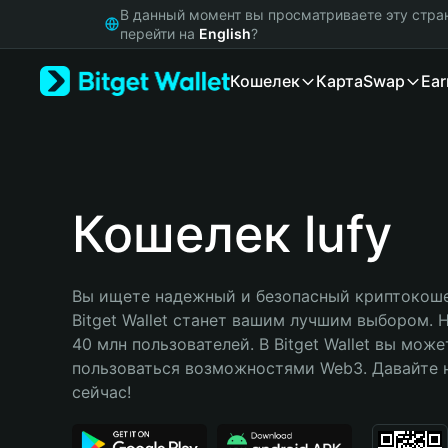
English
В данный момент вы просматриваете эту стра
日本語
перейти на
English
?
Tiếng Việt
Кошелек
Карта
Swap
Ear
Русский
Español (Latinoamérica)
Türkçe
Italiano
Français
Deutsch
Кошелек lufy
简体中文
繁體中文
Português (Portugal)
Вы ищете надежный и безопасный криптокошел
Bahasa Indonesia
Bitget Wallet станет вашим лучшим выбором. 
ภาษาไทย
40 млн пользователей. В Bitget Wallet вы може
हिन्दी
пользоваться возможностями Web3. Давайте н
বাংলা
сейчас!
Español
Português (Brasil)
Español (Argentina)