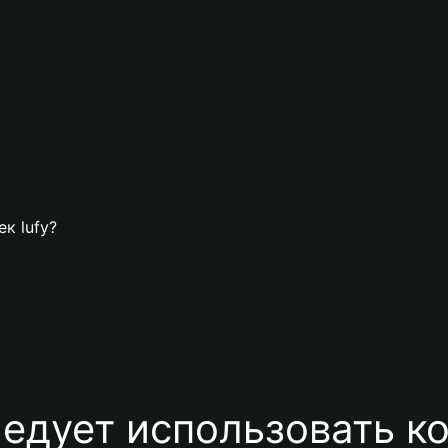
ек lufy?
едует использовать ко