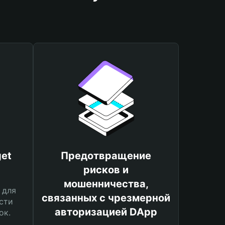
et
Предотвращение
рисков и
мошенничества,
 для
связанных с чрезмерной
сти
авторизацией DApp
ок.