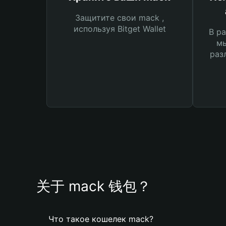
Защитите свои mack ,
используя Bitget Wallet
В ра
мы
раз
关于 mack 钱包？
Что такое кошелек mack?