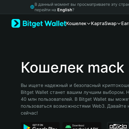
English
В данный момент вы просматриваете эту стра
日本語
перейти на
English
?
Tiếng Việt
Кошелек
Карта
Swap
Ear
Русский
Español (Latinoamérica)
Türkçe
Italiano
Français
Deutsch
Кошелек mack
简体中文
繁體中文
Português (Portugal)
Вы ищете надежный и безопасный криптокоше
Bahasa Indonesia
Bitget Wallet станет вашим лучшим выбором. 
ภาษาไทย
40 млн пользователей. В Bitget Wallet вы може
हिन्दी
пользоваться возможностями Web3. Давайте н
বাংলা
сейчас!
Español
Português (Brasil)
Español (Argentina)