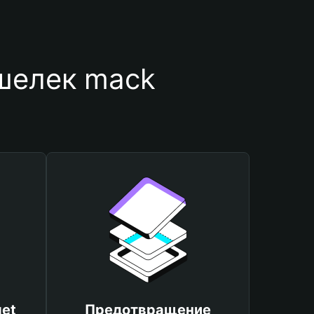
шелек mack
et
Предотвращение