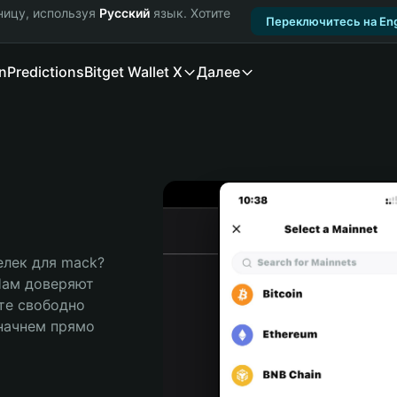
ницу, используя
Русский
язык. Хотите
Переключитесь на Eng
n
Predictions
Bitget Wallet X
Далее
лек для mack? 
Нам доверяют 
те свободно 
ачнем прямо 