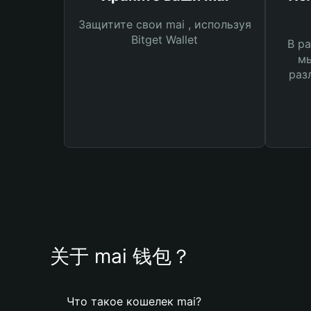
Защитите свои mai , используя
Bitget Wallet
В ра
мы
раз
关于 mai 钱包？
Что такое кошелек mai?