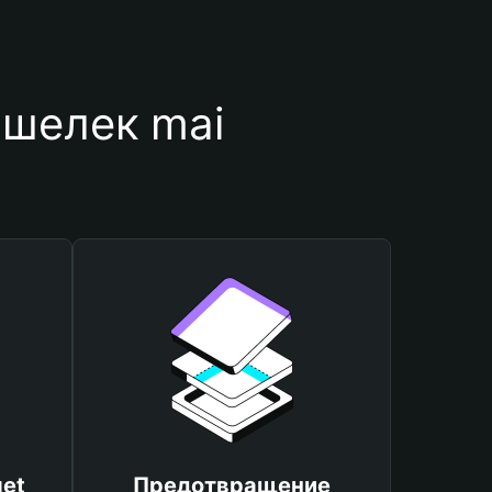
ошелек mai
et
Предотвращение