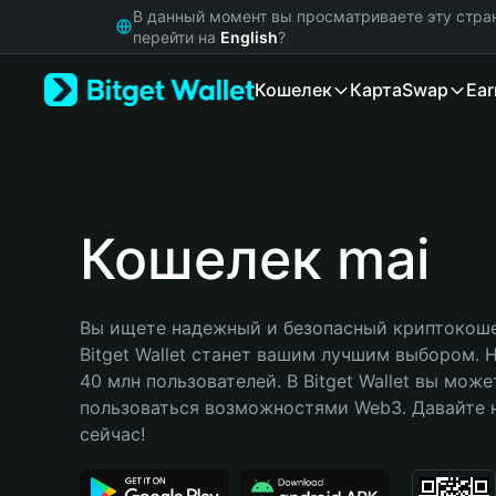
English
В данный момент вы просматриваете эту стра
日本語
перейти на
English
?
Tiếng Việt
Кошелек
Карта
Swap
Ear
Русский
Español (Latinoamérica)
Türkçe
Italiano
Français
Deutsch
Кошелек mai
简体中文
繁體中文
Português (Portugal)
Вы ищете надежный и безопасный криптокошел
Bahasa Indonesia
Bitget Wallet станет вашим лучшим выбором. 
ภาษาไทย
40 млн пользователей. В Bitget Wallet вы може
हिन्दी
пользоваться возможностями Web3. Давайте н
বাংলা
сейчас!
Español
Português (Brasil)
Español (Argentina)