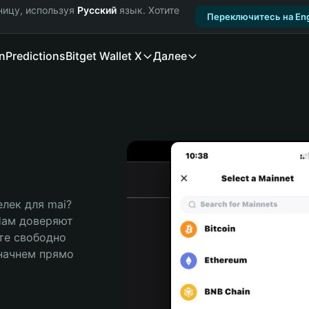
ницу, используя
Русский
язык. Хотите
Переключитесь на Eng
n
Predictions
Bitget Wallet X
Далее
ек для mai? 
Нам доверяют 
те свободно 
ачнем прямо 